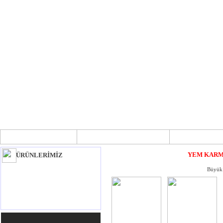
ANA SAYFA
HAKKIMIZDA
YEM KARM
YEM KARM
ÜRÜNLERİMİZ
Büyük 
YEM KARMA MAKİNALARI
İKİNCİ EL CNC MAKİNALARI
İKİNCİ EL LAZER MAKİNALARI