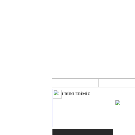
ANA SAYFA
HAKKIMIZ
ÜRÜNLERİMİZ
YEM KARMA MAKİNALARI
İKİNCİ EL CNC MAKİNALARI
İKİNCİ EL LAZER MAKİNALARI