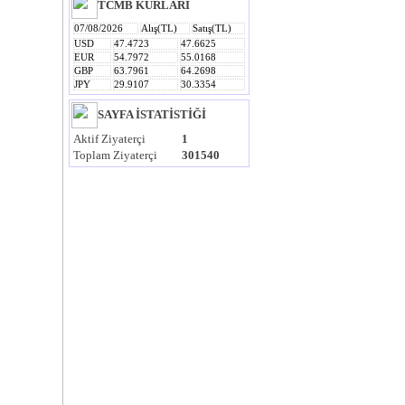
TCMB KURLARI
07/08/2026
Alış(TL)
Satış(TL)
USD
47.4723
47.6625
EUR
54.7972
55.0168
GBP
63.7961
64.2698
JPY
29.9107
30.3354
------------------
SAYFA İSTATİSTİĞİ
Aktif Ziyaterçi
1
Toplam Ziyaterçi
301540