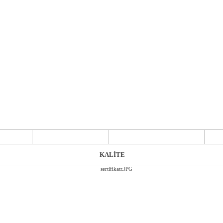
DA
YEM KARMA
REFERANSLAR
KALİTE