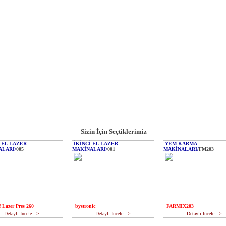
Sizin İçin Seçtiklerimiz
 EL LAZER
İKİNCİ EL LAZER
YEM KARMA
LARI/
005
MAKİNALARI/
001
MAKİNALARI/
FM203
 Lazer Pres 260
bystronic
FARMIX203
Detayli Incele
- >
Detayli Incele
- >
Detayli Incele
- >