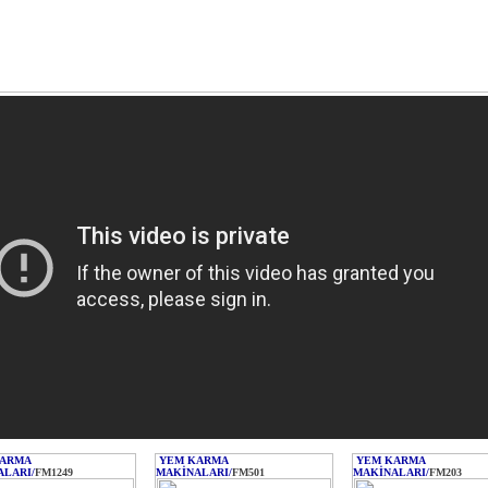
ARMA
YEM KARMA
YEM KARMA
LARI/
FM1249
MAKİNALARI/
FM501
MAKİNALARI/
FM203