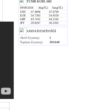
TCMB KURLARI
09/08/2026
Alış(TL)
Satış(TL)
USD
47.4896
47.6799
------------------
EUR
54.7365
54.9559
GBP
63.7431
64.2165
JPY
29.8267
30.2502
SAYFA İSTATİSTİĞİ
Aktif Ziyaterçi
1
Toplam Ziyaterçi
301640