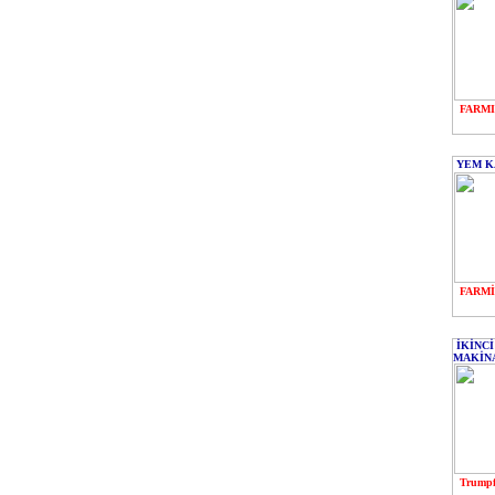
FARMI
YEM K
FARMİ
İKİNCİ
MAKİNA
Trumpf