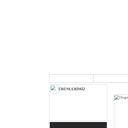
ANA SAYFA
HAKKIMIZ
ÜRÜNLERİMİZ
YEM KARMA MAKİNALARI
İKİNCİ EL CNC MAKİNALARI
İKİNCİ EL LAZER MAKİNALARI