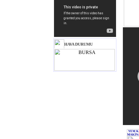
HAVA DURUMU
YEM K
MAKİNA