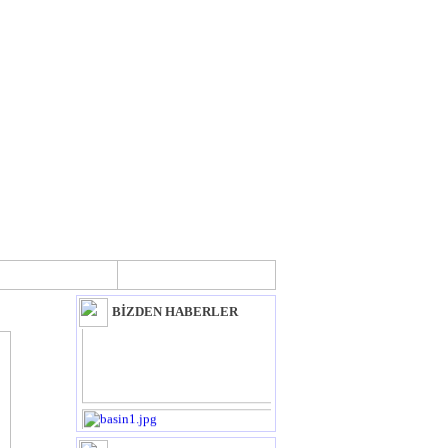
KALİTE
İLETİŞİM
BASINDA BİZ
BİZDEN HABERLER