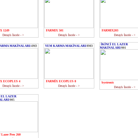
X 1249
FARMIX 501
FARMIX203
Detaylı İncele
- >
Detaylı İncele
- >
Detaylı İncele
- >
İKİNCİ EL LAZER
ARMA MAKİNALARI/
4M3
YEM KARMA MAKİNALARI/
8M3
MAKİNALARI/
001
X ECOPLUS 4
FARMİX ECOPLUS 8
bystronic
Detaylı İncele
- >
Detaylı İncele
- >
Detaylı İncele
- >
 EL LAZER
LARI/
005
 Lazer Pres 260